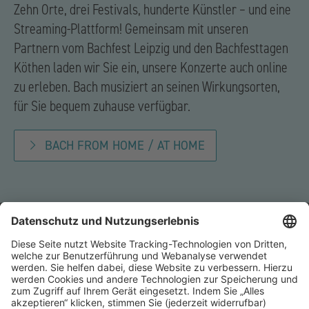
Zehn Orte, drei Festivals, hunderte Künstler – und eine
Streaming-Plattform! Gemeinsam mit unseren
Partnern vom Bachfest Leipzig und den Bachfesttagen
Köthen laden wir Sie ein, unsere Konzerte auch online
zu erleben. Bach musiziert an seinen Wirkungsorten,
für Sie bequem zuhause verfügbar.
BACH FROM HOME / AT HOME
Kontakt