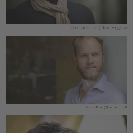
Christian Immler ©Marco Borggreve
Tomas Kral ©Barbara Dietl