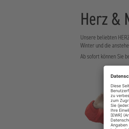
Herz & 
Unsere beliebten HERZ
Winter und die anstehe
Ab sofort können Sie 