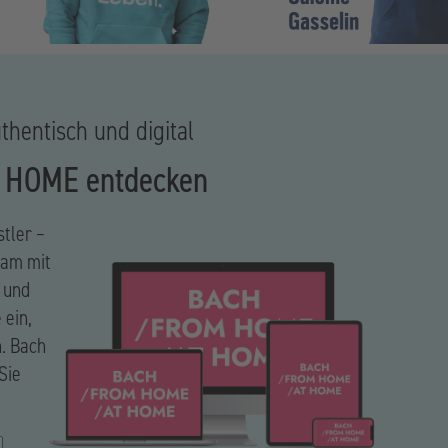
thentisch und digital
 HOME entdecken
stler –
sam mit
 und
 ein,
n. Bach
Sie