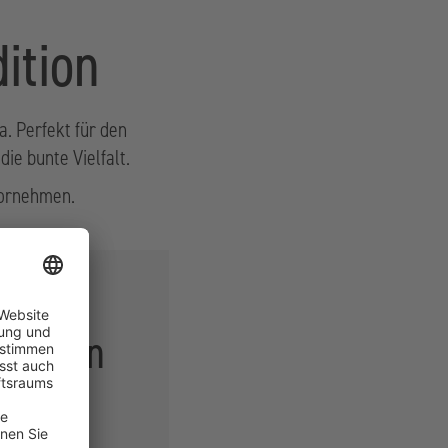
ition
. Perfekt für den
ie bunte Vielfalt.
vornehmen.
e
stellen
en