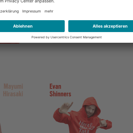
Lieblingshoodie oder Sweater
über papenbreer.com bestell
Jetzt bestellen