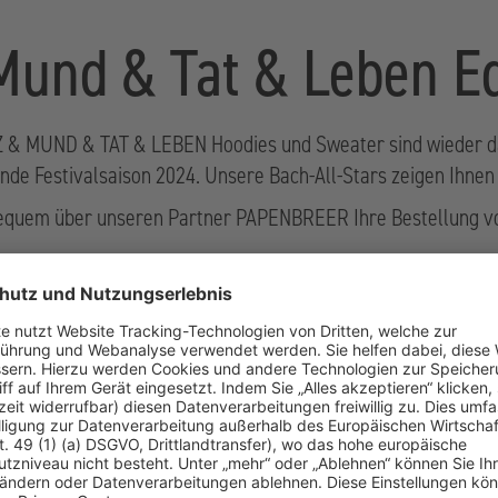
Mund & Tat & Leben Ed
 & MUND & TAT & LEBEN Hoodies und Sweater sind wieder da
nde Festivalsaison 2024. Unsere Bach-All-Stars zeigen Ihnen d
bequem über unseren Partner PAPENBREER Ihre Bestellung 
Lieblingsfarb
auswählen, be
und wohlfühl