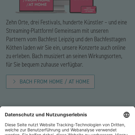
Zehn Orte, drei Festivals, hunderte Künstler – und eine
Streaming-Plattform! Gemeinsam mit unseren
Partnern vom Bachfest Leipzig und den Bachfesttagen
Köthen laden wir Sie ein, unsere Konzerte auch online
zu erleben. Bach musiziert an seinen Wirkungsorten,
für Sie bequem zuhause verfügbar.
BACH FROM HOME / AT HOME