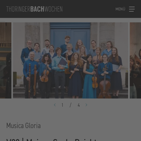
MENÜ
1
/
4
Musica Gloria