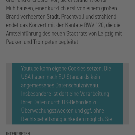
Mühlhausen, einer kürzlich erst von einem großen
Brand verheerten Stadt. Prachtvoll und strahlend
endet das Konzert mit der Kantate BWV 120, die die
Amtseinführung des neuen Stadtrats von Leipzig mit
Pauken und Trompeten begleitet.
Bitte
, um Youtube zu
hier klicken
aktivieren. Dabei kann eine Übermittlung
Ihrer IP-Adresse in die USA erfolgen und
Youtube kann eigene Cookies setzen. Die
USA haben nach EU-Standards kein
angemessenes Datenschutzniveau.
Insbesondere ist dort eine Verarbeitung
Ihrer Daten durch US-Behörden zu
Überwachungszwecken und ggf. ohne
Rechtsbehelfsmöglichkeiten möglich. Sie
können Ihre Einwilligung jederzeit
INTERPRETEN