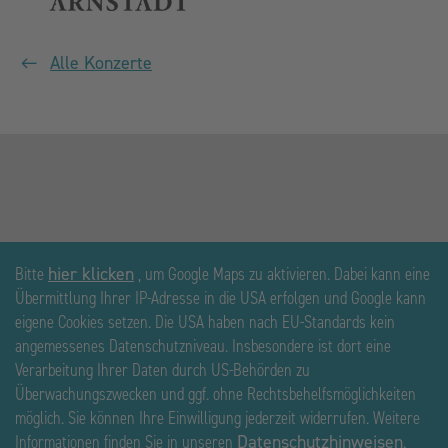
Alle Konzerte
Bitte
hier klicken
, um Google Maps zu aktivieren. Dabei kann eine
Übermittlung Ihrer IP-Adresse in die USA erfolgen und Google kann
eigene Cookies setzen. Die USA haben nach EU-Standards kein
angemessenes Datenschutzniveau. Insbesondere ist dort eine
Verarbeitung Ihrer Daten durch US-Behörden zu
Überwachungszwecken und ggf. ohne Rechtsbehelfsmöglichkeiten
möglich. Sie können Ihre Einwilligung jederzeit widerrufen. Weitere
Informationen finden Sie in unseren
Datenschutzhinweisen
.